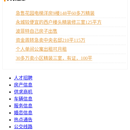
急售花园电梯洋房9楼148平60多万精装
永城较便宜的西户楼头精装修三室125平方
波菲特自己房子出售
资金周转急卖中央名邸210平115万
个人单间公寓出租可月租
30多万卖小区精装三室，有证，100平
人才招聘
房产信息
供求商机
车辆信息
服务信息
婚恋信息
热点通告
公交线路