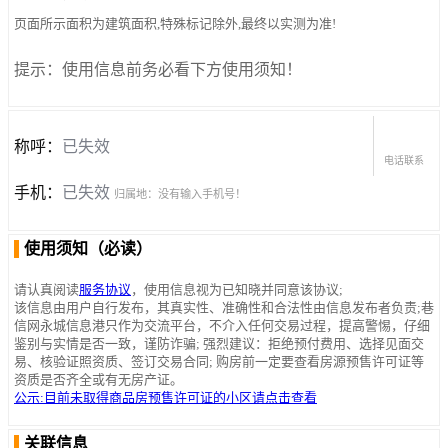
页面所示面积为建筑面积,特殊标记除外,最终以实测为准!
提示：使用信息前务必看下方使用须知！
称呼：
已失效
电话联系
手机：
已失效
归属地：没有输入手机号！
使用须知（必读）
请认真阅读
服务协议
，使用信息视为已知晓并同意该协议;
该信息由用户自行发布，其真实性、准确性和合法性由信息发布者负责;巷
信网永城信息港只作为交流平台，不介入任何交易过程，提高警惕，仔细
鉴别与实情是否一致，谨防诈骗; 强烈建议：拒绝预付费用、选择见面交
易、核验证照资质、签订交易合同; 购房前一定要查看房源预售许可证等
资质是否齐全或有无房产证。
公示:目前未取得商品房预售许可证的小区请点击查看
关联信息