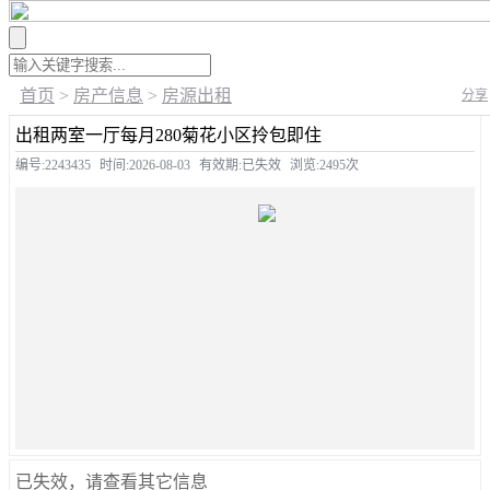
首页
>
房产信息
>
房源出租
分享
出租两室一厅每月280菊花小区拎包即住
编号:2243435
时间:2026-08-03
有效期:已失效
浏览:2495次
已失效，请查看其它信息