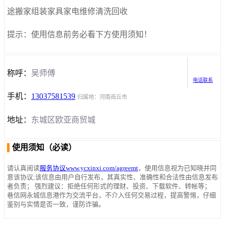
途搬家组装家具家电维修清洗回收
提示：使用信息前务必看下方使用须知！
称呼：
吴师傅
电话联系
手机：
13037581539
归属地：河南商丘市
地址：
东城区欧亚商贸城
使用须知（必读）
请认真阅读
服务协议www.ycxinxi.com/agreemt
，使用信息视为已知晓并同
意该协议;该信息由用户自行发布，其真实性、准确性和合法性由信息发布
者负责； 强烈建议：拒绝任何形式的理财、投资、下载软件、转帐等；
巷信网永城信息港作为交流平台，不介入任何交易过程，提高警惕，仔细
鉴别与实情是否一致，谨防诈骗。